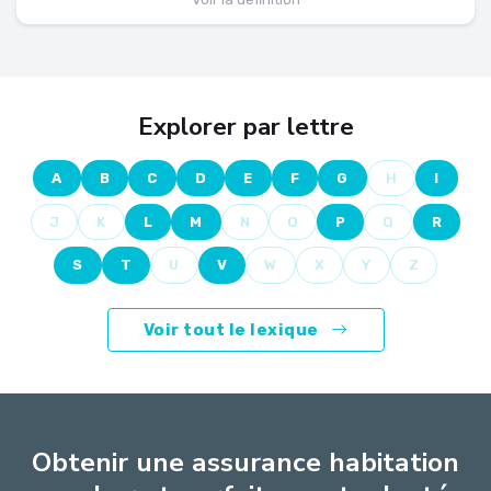
Explorer par lettre
A
B
C
D
E
F
G
H
I
J
K
L
M
N
O
P
Q
R
S
T
U
V
W
X
Y
Z
Voir tout le lexique
Obtenir une assurance habitation