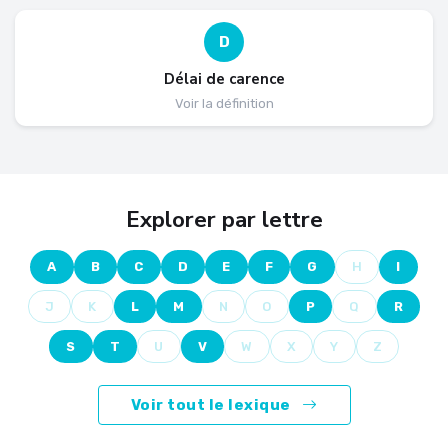
D
Délai de carence
Voir la définition
Explorer par lettre
A
B
C
D
E
F
G
H
I
J
K
L
M
N
O
P
Q
R
S
T
U
V
W
X
Y
Z
Voir tout le lexique