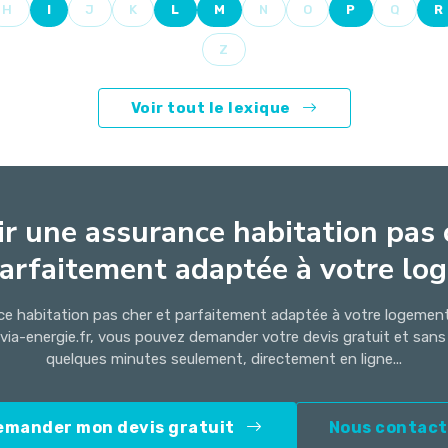
H
I
J
K
L
M
N
O
P
Q
R
Z
Voir tout le lexique
r une assurance habitation pas 
arfaitement adaptée à votre log.
ce habitation pas cher et parfaitement adaptée à votre logement 
ovia-energie.fr, vous pouvez demander votre devis gratuit et sa
quelques minutes seulement, directement en ligne...
emander mon devis gratuit
Nous contact