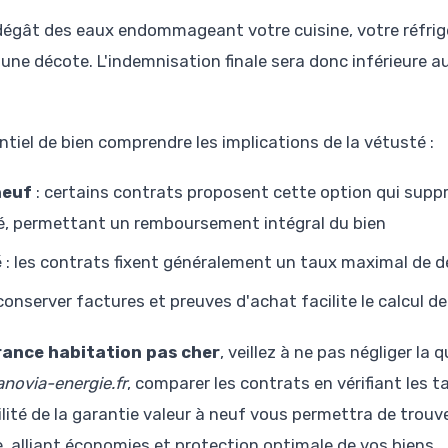
dégât des eaux endommageant votre cuisine, votre réfrig
 une décote. L'indemnisation finale sera donc inférieure
entiel de bien comprendre les implications de la vétusté :
neuf
: certains contrats proposent cette option qui suppr
é, permettant un remboursement intégral du bien
é
: les contrats fixent généralement un taux maximal de d
conserver factures et preuves d'achat facilite le calcul d
ance habitation pas cher
, veillez à ne pas négliger la
anovia-energie.fr
, comparer les contrats en vérifiant les 
ilité de la garantie valeur à neuf vous permettra de trou
 alliant économies et protection optimale de vos biens.