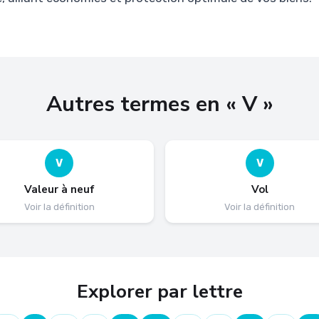
Autres termes en « V »
V
V
Valeur à neuf
Vol
Voir la définition
Voir la définition
Explorer par lettre