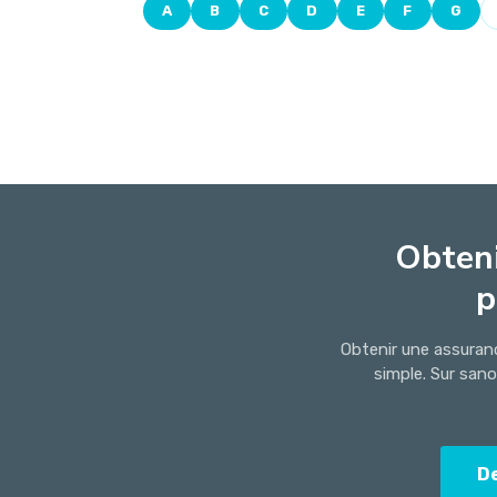
A
B
C
D
E
F
G
Obteni
p
Obtenir une assuran
simple. Sur san
D