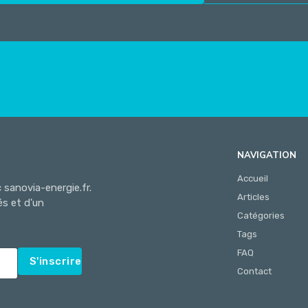
NAVIGATION
Accueil
sanovia-energie.fr.
Articles
és et d'un
Catégories
Tags
FAQ
S'inscrire
Contact