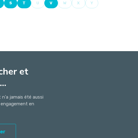
S
T
U
V
W
X
Y
cher et
..
n'a jamais été aussi
ns engagement en
er