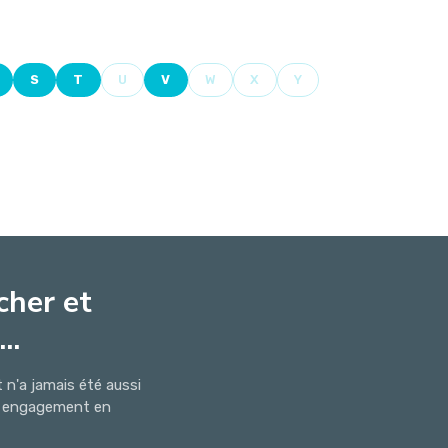
S
T
U
V
W
X
Y
cher et
..
n'a jamais été aussi
ns engagement en