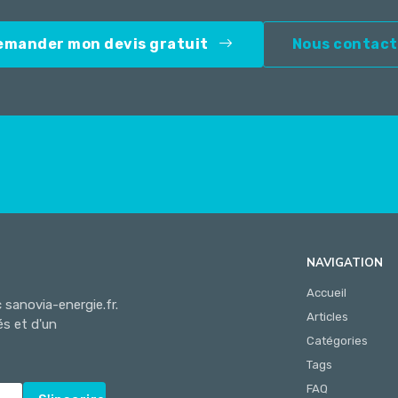
emander mon devis gratuit
Nous contact
NAVIGATION
Accueil
sanovia-energie.fr.
Articles
és et d'un
Catégories
Tags
FAQ