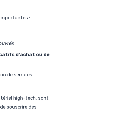
 importantes :
t
ouvrés
icatifs d'achat ou de
on de serrures
tériel high-tech, sont
e de souscrire des