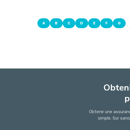
A
B
C
D
E
F
G
Obteni
p
Obtenir une assuran
simple. Sur san