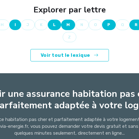
Explorer par lettre
H
I
J
K
L
M
N
O
P
Q
R
Z
Voir tout le lexique
r une assurance habitation pas 
arfaitement adaptée à votre log.
ce habitation pas cher et parfaitement adaptée à votre logement 
ovia-energie.fr, vous pouvez demander votre devis gratuit et sa
quelques minutes seulement, directement en ligne...