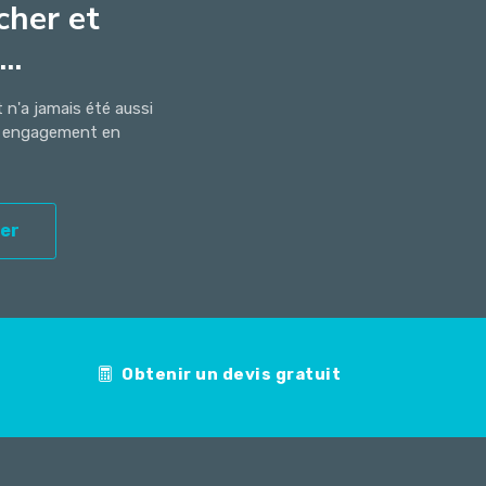
cher et
..
n'a jamais été aussi
ns engagement en
er
Obtenir un devis gratuit