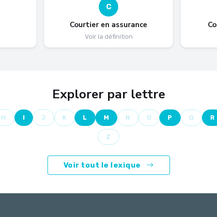
C
Courtier en assurance
Co
Voir la définition
Explorer par lettre
H
I
J
K
L
M
N
O
P
Q
R
Z
Voir tout le lexique