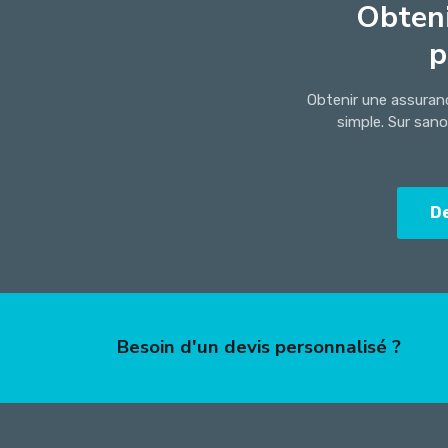
Obteni
p
Obtenir une assuran
simple. Sur san
D
Besoin d'un devis personnalisé ?