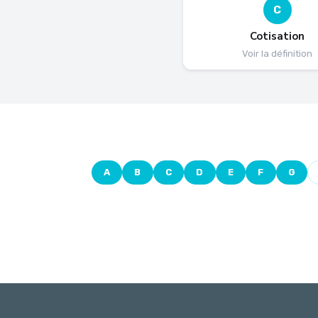
C
Cotisation
Voir la définition
A
B
C
D
E
F
G