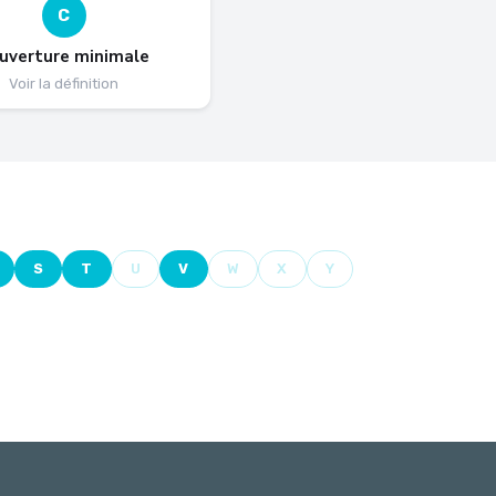
C
uverture minimale
Voir la définition
S
T
U
V
W
X
Y