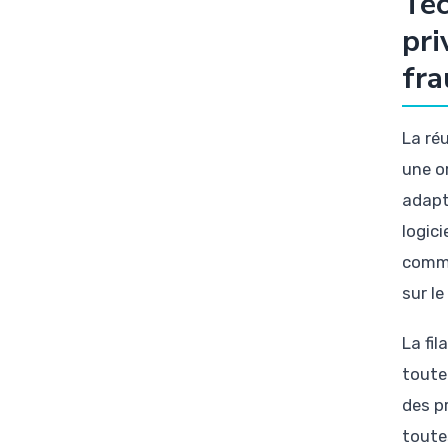
Tec
pri
fr
La ré
une o
adapt
logic
comme
sur le
La fil
toute 
des p
toute