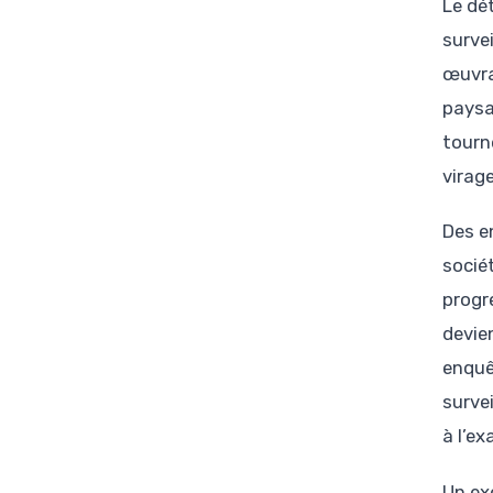
Le dé
surve
œuvra
paysa
tourn
virag
Des e
socié
progre
devie
enquê
surve
à l’ex
Un ex