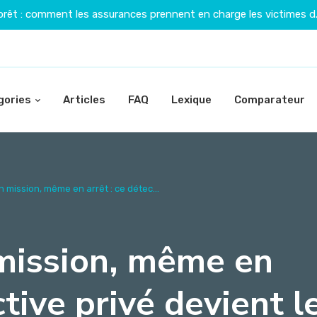
orêt : comment les assurances prennent en charge les victimes d.
gories
Articles
FAQ
Lexique
Comparateur
n mission, même en arrêt : ce détec...
 mission, même en
ctive privé devient l