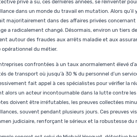
tective privé a su, ces dernières années, se réinventer po
illance dans un monde du travail en mutation. Alors qu’il 
it majoritairement dans des affaires privées concernant d
ge a radicalement changé. Désormais, environ un tiers d
ent autour des fraudes aux arrêts maladie et aux assuranc
e opérationnel du métier.
ntreprises confrontées à un taux anormalement élevé d’
tés de transport où jusqu’à 30 % du personnel d’un service
ssivement fait appel à ces spécialistes pour vérifier la ré
nt alors un acteur incontournable dans la lutte contre les
tes doivent être irréfutables, les preuves collectées minu
illances, souvent pendant plusieurs jours. Ces preuves vis
amen judiciaire, renforçant le sérieux et la robustesse du 
emple concret est celui de Michaël Hecquet, détective bas