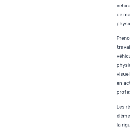
véhic
de ma
physi
Preno
trava
véhic
physi
visuel
en ac
profes
Les r
éléme
la ri