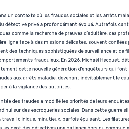
ans un contexte où les fraudes sociales et les arrêts malad
du détective privé a profondément évolué. Autrefois cant
iques comme la recherche de preuves d’adultère, ces prof
ère ligne face à des missions délicates, souvent confiées 
ient des techniques sophistiquées de surveillance et de 
omportements frauduleux. En 2026, Michaël Hecquet, détec
itement cette nouvelle génération d’enquêteurs qui font 
raudes aux arrêts maladie, devenant inévitablement le cau
per à la vigilance des autorités.
ntée des fraudes a modifié les priorités de leurs enquêtes 
rd’hui sur des escroqueries sociales. Dans cette guerre s
 travail clinique, minutieux, parfois épuisant. Les filatur
s, exigent des détectives une patience hors du commun e