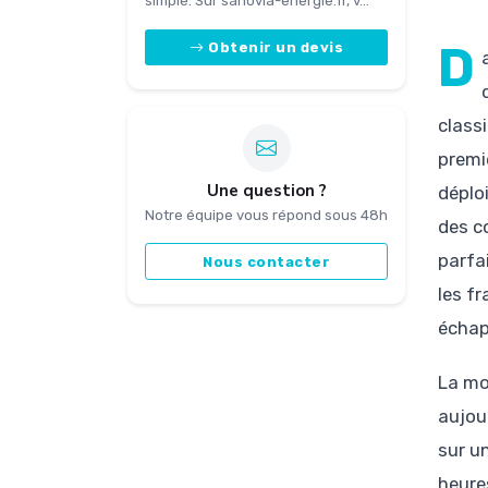
simple. Sur sanovia-energie.fr, v...
D
Obtenir un devis
class
premi
Une question ?
déplo
Notre équipe vous répond sous 48h
des c
parfa
Nous contacter
les f
échap
La mo
aujou
sur un
heure