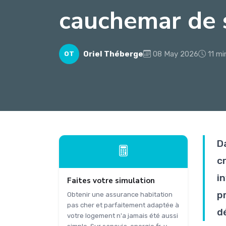
cauchemar de s
Oriel Théberge
08 May 2026
11 mi
OT
D
c
i
Faites votre simulation
p
Obtenir une assurance habitation
pas cher et parfaitement adaptée à
d
votre logement n'a jamais été aussi