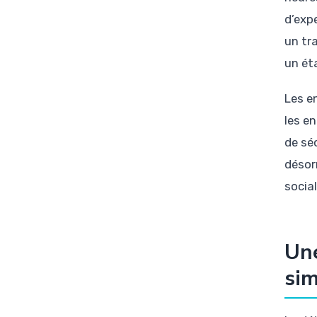
d’expe
un tr
un ét
Les e
les e
de séc
désor
social
Une
sim