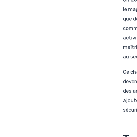
le ma
que dé
comme
activ
maîtr
au sec
Ce ch
deven
des a
ajout
sécur