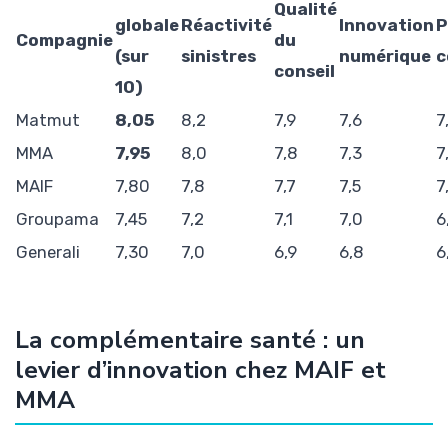
Qualité
globale
Réactivité
Innovation
P
Compagnie
du
(sur
sinistres
numérique
c
conseil
10)
Matmut
8,05
8,2
7,9
7,6
7
MMA
7,95
8,0
7,8
7,3
7
MAIF
7,80
7,8
7,7
7,5
7
Groupama
7,45
7,2
7,1
7,0
6
Generali
7,30
7,0
6,9
6,8
6
La complémentaire santé : un
levier d’innovation chez MAIF et
MMA