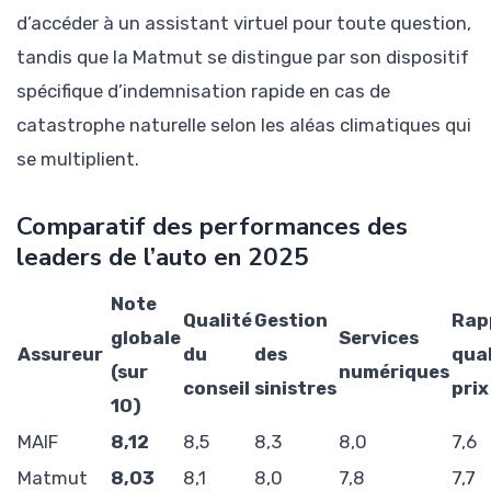
d’accéder à un assistant virtuel pour toute question,
tandis que la Matmut se distingue par son dispositif
spécifique d’indemnisation rapide en cas de
catastrophe naturelle selon les aléas climatiques qui
se multiplient.
Comparatif des performances des
leaders de l’auto en 2025
Note
Qualité
Gestion
Rap
globale
Services
Assureur
du
des
qual
(sur
numériques
conseil
sinistres
prix
10)
MAIF
8,12
8,5
8,3
8,0
7,6
Matmut
8,03
8,1
8,0
7,8
7,7